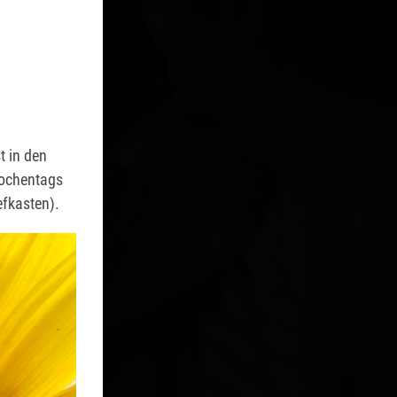
t in den
t in den
wochentags
wochentags
efkasten).
efkasten).