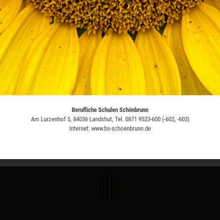
N
Google Kalender
iCalendar
Berufliche Schulen Schönbrunn
Berufliche Schulen Schönbrunn
Am Lurzenhof 5, 84036 Landshut, Tel. 0871 9523-600 (-602, -603)
Am Lurzenhof 5, 84036 Landshut, Tel. 0871 9523-600 (-602, -603)
Internet: www.bs-schoenbrunn.de
Internet: www.bs-schoenbrunn.de