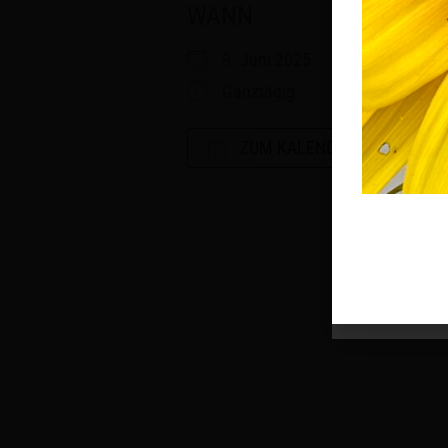
WANN
9. Juni 2025
Ganztägig
ZUM KALENDER HINZUFÜGE
ICS herunterladen