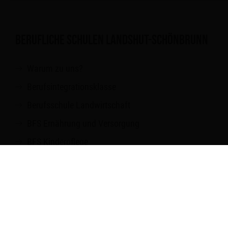
BERUFLICHE SCHULEN LANDSHUT-SCHÖNBRUNN
Warum zu uns?
Berufsintegrationsklasse
Berufsschule Landwirtschaft
BFS Ernährung und Versorgung
BFS Kinderpflege
Fachakademie für Sozialpädagogik
FOS
BOS