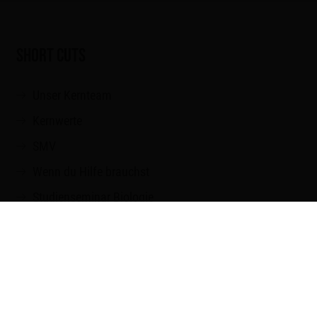
SHORT CUTS
Unser Kernteam
Kernwerte
SMV
Wenn du Hilfe brauchst
Studienseminar Biologie
Teampartner
Downloads und Links
Veranstaltungen