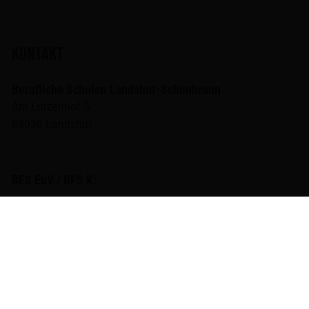
KONTAKT
Berufliche Schulen Landshut-Schönbrunn
Am Lurzenhof 5
84036 Landshut
BFS EuV / BFS K:
0871 / 9523-600 (Frau Janietz)
bfs@bs-schoenbrunn.de
BS LW / FakS / BIK-V / BIK / BVJ:
0871 / 9523-602 (Sekretariat)