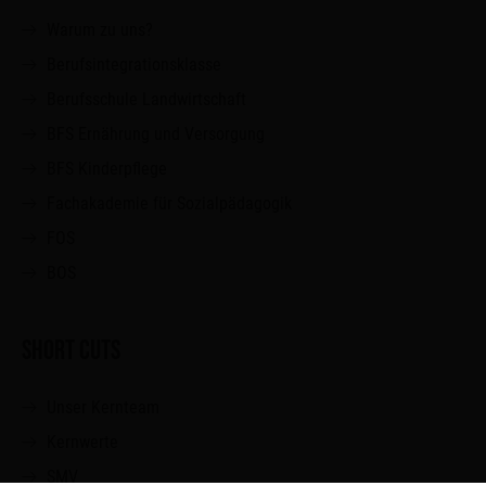
Warum zu uns?
Berufsintegrationsklasse
Berufsschule Landwirtschaft
BFS Ernährung und Versorgung
BFS Kinderpflege
Fachakademie für Sozialpädagogik
FOS
BOS
SHORT CUTS
Unser Kernteam
Kernwerte
SMV