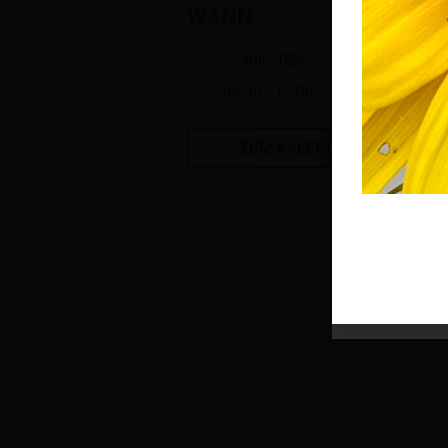
WANN
1. Juli 2025
08:00 - 12:00
ZUM KALENDER HINZUFÜGE
ICS herunterladen