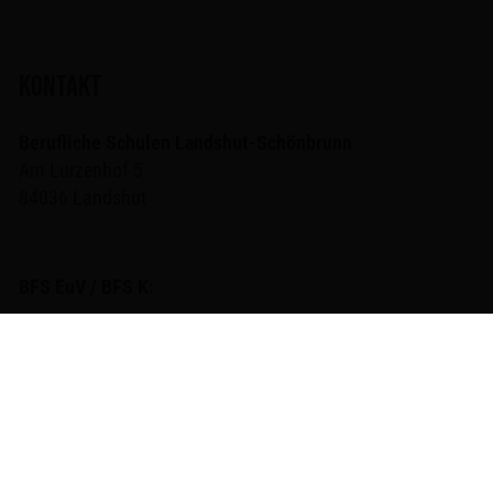
KONTAKT
Berufliche Schulen Landshut-Schönbrunn
Am Lurzenhof 5
84036 Landshut
BFS EuV / BFS K:
0871 / 9523-600 (Frau Janietz)
bfs@bs-schoenbrunn.de
BS LW / FakS / BIK-V / BIK / BVJ:
0871 / 9523-602 (Sekretariat)