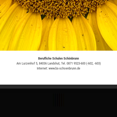
N
Google Kalender
iCalendar
Berufliche Schulen Schönbrunn
Berufliche Schulen Schönbrunn
Am Lurzenhof 5, 84036 Landshut, Tel. 0871 9523-600 (-602, -603)
Am Lurzenhof 5, 84036 Landshut, Tel. 0871 9523-600 (-602, -603)
Internet: www.bs-schoenbrunn.de
Internet: www.bs-schoenbrunn.de