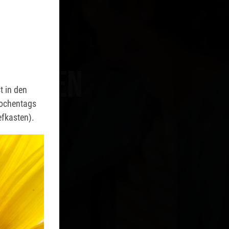
üfungen
t in den
t in den
wochentags
wochentags
efkasten).
efkasten).