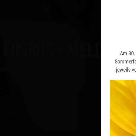
FOSBOS – Meldung
Am 30.0
Am 30.0
Sommerfer
Sommerfer
jeweils v
jeweils v