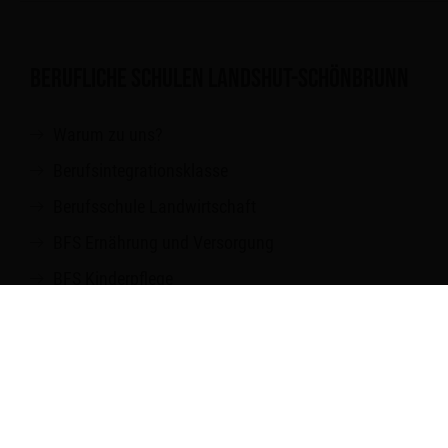
BERUFLICHE SCHULEN LANDSHUT-SCHÖNBRUNN
Warum zu uns?
Berufsintegrationsklasse
Berufsschule Landwirtschaft
BFS Ernährung und Versorgung
BFS Kinderpflege
Fachakademie für Sozialpädagogik
FOS
BOS