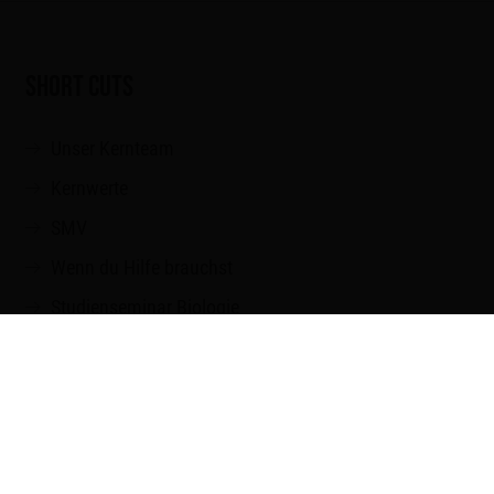
SHORT CUTS
Unser Kernteam
Kernwerte
SMV
Wenn du Hilfe brauchst
Studienseminar Biologie
Teampartner
Downloads und Links
Veranstaltungen