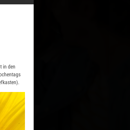
15
t in den
t in den
wochentags
wochentags
efkasten).
efkasten).