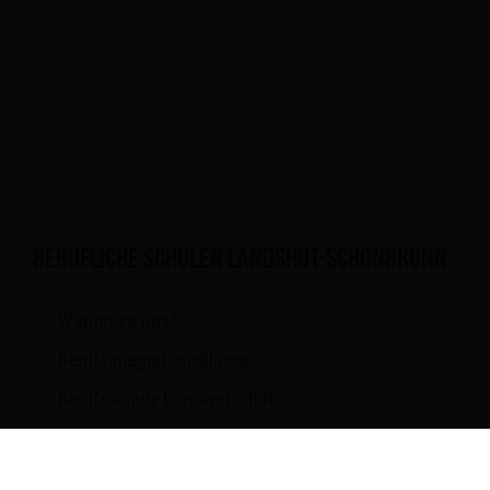
BERUFLICHE SCHULEN LANDSHUT-SCHÖNBRUNN
Warum zu uns?
Berufsintegrationsklasse
Berufsschule Landwirtschaft
BFS Ernährung und Versorgung
BFS Kinderpflege