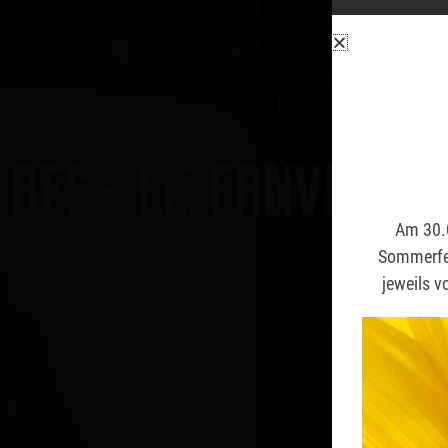
BFS – Elternvers
Am 30.0
Am 30.0
Sommerfer
Sommerfer
jeweils v
jeweils v