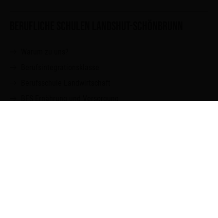
BERUFLICHE SCHULEN LANDSHUT-SCHÖNBRUNN
Warum zu uns?
Berufsintegrationsklasse
Berufsschule Landwirtschaft
BFS Ernährung und Versorgung
BFS Kinderpflege
Fachakademie für Sozialpädagogik
FOS
BOS
SHORT CUTS