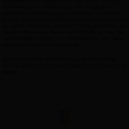
Beruflichen Schulen Schönbrunn begrüßen. Vom 20. bis 29. Juni
2026 erwartet uns ein abwechslungsreiches Programm mit
spannenden Einblicken in Schule, Landwirtschaft und regionale
Betriebe, Ausflügen durch Bayern sowie zahlreichen Begegnungen
mit unseren Schülerinnen und Schülern – seien es Hopfenbau, ein
Pferdehof, das Nationale Naturmoment „Weltenburger Enge“, der
Turm der Brauerei Kuchlbauer im Hundertwasser-Stil oder Städte
wie Landshut, München und Regensburg.
Wir freuen uns darauf, unsere langjährige Schulpartnerschaft
weiter zu stärken und gemeinsam unvergessliche Erinnerungen zu
schaffen.