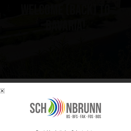
Welcome (back) to
Bavaria!
Erreichbarkeit des Sekretariats: