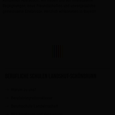
kulturellen Austausch. Wir freuen uns auf interessante
Begegnungen, neue Freundschaften und unvergessliche
gemeinsame Erlebnisse. Herzlich willkommen in Bayern!
BERUFLICHE SCHULEN LANDSHUT-SCHÖNBRUNN
Warum zu uns?
Berufsintegrationsklasse
Berufsschule Landwirtschaft
BFS Ernährung und Versorgung