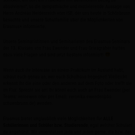
absolvieren“, so die sympathische und motivierende Aussage von
Herrn Andreas Heidenreich vom ISB, der uns heute in Schönbrunn
besuchte und unsere Schulfamilie über die Möglichkeiten von
Erasmus+ informierte.
Unsere Seminaristinnen und Seminaristen des Erasmus-Seminars
der 13. Klassen von Frau Ewender und Frau Griesgraber hatten
dazu viele Fragen und sind jetzt bestens informiert!
Wenn auch ihr Interesse an einem Praktikum im Ausland habt,
schaut euch genau an, wer euch Schulhaus begegnet! Vielleicht
erkennt ihr die eine oder den anderen auf dem Foto oder trefft sie
im Flur. Sprecht sie an! Ihr könnt euch auch an Frau Ewender (per
Teams: veroewen oder per Email: veronika.ewender@bs-
schoenbrunn.de) wenden.
Erasmus bietet unglaublich viele Möglichkeiten für
ALLE
Schülerinnen und Schüler bzw. Studierende
, egal welcher Schulart
du angehörst. Wir unterstützen jede und jeden gerne, die bzw. der