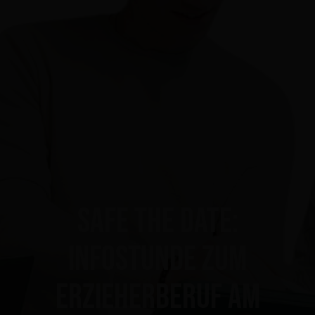
Safe the date:
Infostunde zum
Erzieherberuf am