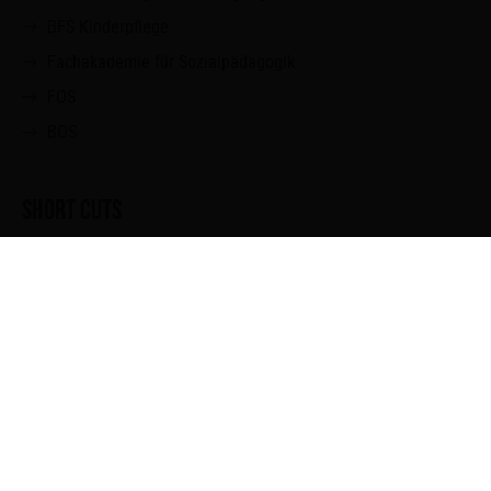
BFS Kinderpflege
Fachakademie für Sozialpädagogik
FOS
BOS
SHORT CUTS
Unser Kernteam
Kernwerte
SMV
Wenn du Hilfe brauchst
Studienseminar Biologie
Teampartner
Downloads und Links